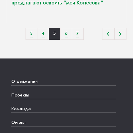
предлагают освоить "меч Колесова"
3
4
5
6
7
О движении
Проекты
Команда
Отчеты