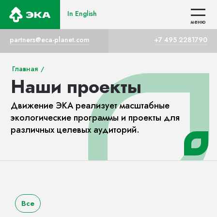
In English
In English
меню
меню
partners@eca-planet.com
+7 495 2281790
Главная
/
Наши проекты
Движение ЭКА реализует масштабные
экологические программы и проекты для
различных целевых аудиторий.
Все