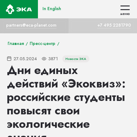
In English
In English
меню
меню
partners@eca-planet.com
+7 495 2281790
Главная
Пресс-центр
/
/
27.05.2024
3871
Новости ЭКА
Дни единых
действий «Экоквиз»:
российские студенты
повысят свои
экологические