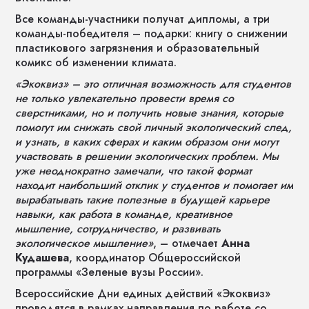
Все команды-участники получат дипломы, а три
команды-победителя – подарки: книгу о снижении
пластикового загрязнения и образовательный
комикс об изменении климата.
«Экоквиз» – это отличная возможность для студентов
не только увлекательно провести время со
сверстниками, но и получить новые знания, которые
помогут им снижать свой личный экологический след,
и узнать, в каких сферах и каким образом они могут
участвовать в решении экологических проблем. Мы
уже неоднократно замечали, что такой формат
находит наибольший отклик у студентов и помогает им
вырабатывать такие полезные в будущей карьере
навыки, как работа в команде, креативное
мышление, сотрудничество, и развивать
экологическое мышление»
, – отмечает
Анна
Кудашева
, координатор Общероссийской
программы «Зеленые вузы России».
Всероссийские Дни единых действий «Экоквиз»
проводятся в рамках направления по работе со