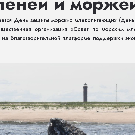
юленей и морже
ается День защиты морских млекопитающих (День К
бщественная организация «Совет по морским м
в на благотворительной платформе поддержки эко