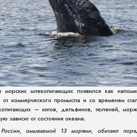
 морских млекопитающих появился как напоми
в от коммерческого промысла и со временем ста
копитающих — китов, дельфинов, тюленей, морж
ую зависит от состояния океана.
 России, омываемой 13 морями, обитают пор