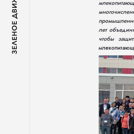
млекопитаю
многочисленн
промышленно
лет объединя
чтобы защит
млекопитающ