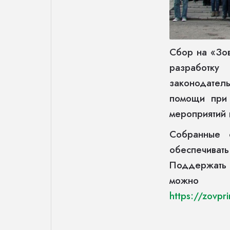
Сбор на «Зо
разработк
законодател
помощи при 
мероприятий
Собранные с
обеспечиват
Поддержать п
можно н
https://zovpr