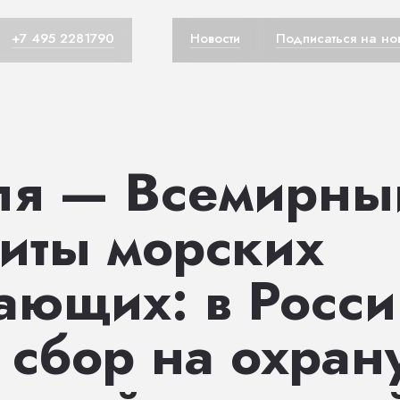
+7 495 2281790
Новости
Подписаться на но
ля — Всемирны
иты морских
ающих: в Росси
 сбор на охран