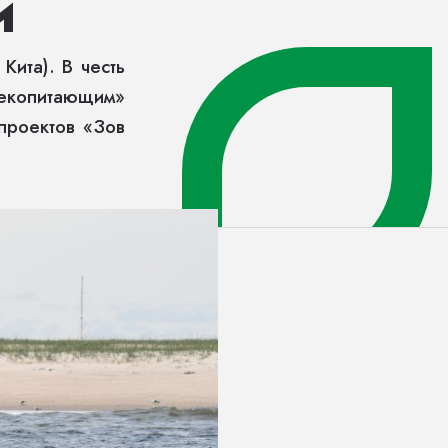
й
ита). В честь
лекопитающим»
проектов «Зов