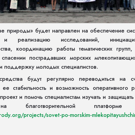
ве природы» будет направлен на обеспечение сис
у и реализацию исследований, инициаци
ьства, координацию работы тематических групп,
спасении пострадавших морских млекопитающих
 и поддержку молодых специалистов.
редства будут регулярно переводиться на сч
ь ее стабильность и возможность оперативного р
роект и помочь специалистам изучать и защищат
а благотворительной платформе
irody.org/projects/sovet-po-morskim-mlekopitayushch