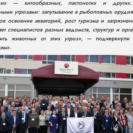
щих — китообразных, ластоногих и других
ыми угрозами: запутывание в рыболовных орудия
е освоение акваторий, рост туризма и загрязнен
ет специалистов разных ведомств, структур и орг
ить животных от этих угроз»
, — подчеркнули 
им».