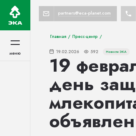
partners@eca-planet.com
Главная
/
Пресс-центр
/
19.02.2026
592
Новости ЭКА
меню
меню
19 февра
день защ
млекопит
объявлен